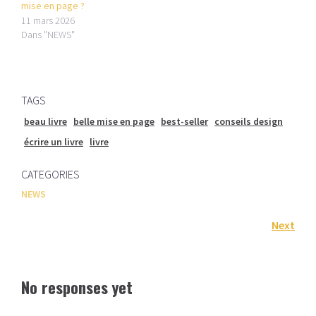
mise en page ?
11 mars 2026
Dans "NEWS"
TAGS
beau livre
belle mise en page
best-seller
conseils design
écrire un livre
livre
CATEGORIES
NEWS
Next
No responses yet