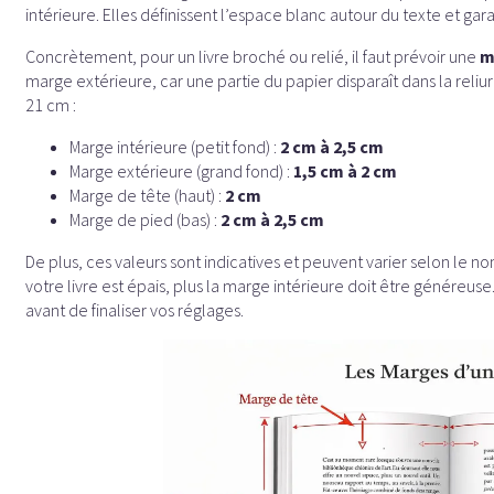
intérieure. Elles définissent l’espace blanc autour du texte et garanti
Concrètement, pour un livre broché ou relié, il faut prévoir une
m
marge extérieure, car une partie du papier disparaît dans la reliu
21 cm :
Marge intérieure (petit fond) :
2 cm à 2,5 cm
Marge extérieure (grand fond) :
1,5 cm à 2 cm
Marge de tête (haut) :
2 cm
Marge de pied (bas) :
2 cm à 2,5 cm
De plus, ces valeurs sont indicatives et peuvent varier selon le no
votre livre est épais, plus la marge intérieure doit être généreu
avant de finaliser vos réglages.