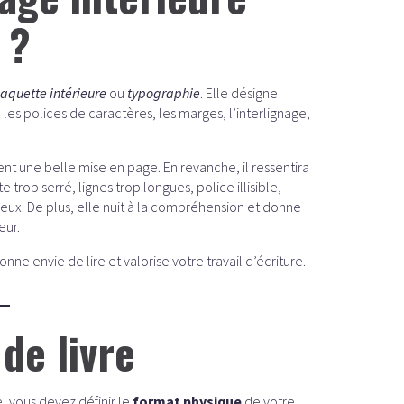
 ?
aquette intérieure
ou
typographie
. Elle désigne
 les polices de caractères, les marges, l’interlignage,
 une belle mise en page. En revanche, il ressentira
trop serré, lignes trop longues, police illisible,
eux. De plus, elle nuit à la compréhension et donne
eur.
nne envie de lire et valorise votre travail d’écriture.
de livre
, vous devez définir le
format physique
de votre