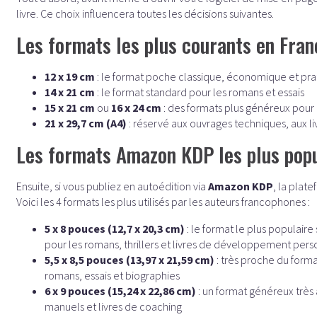
livre. Ce choix influencera toutes les décisions suivantes.
Les formats les plus courants en Fran
12 x 19 cm
: le format poche classique, économique et pra
14 x 21 cm
: le format standard pour les romans et essais
15 x 21 cm
ou
16 x 24 cm
: des formats plus généreux pour le
21 x 29,7 cm (A4)
: réservé aux ouvrages techniques, aux li
Les formats Amazon KDP les plus popu
Ensuite, si vous publiez en autoédition via
Amazon KDP
, la plat
Voici les 4 formats les plus utilisés par les auteurs francophones :
5 x 8 pouces (12,7 x 20,3 cm)
: le format le plus populaire
pour les romans, thrillers et livres de développement pers
5,5 x 8,5 pouces (13,97 x 21,59 cm)
: très proche du forma
romans, essais et biographies
6 x 9 pouces (15,24 x 22,86 cm)
: un format généreux très 
manuels et livres de coaching