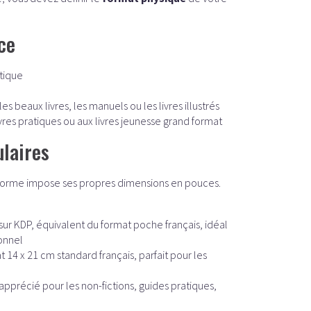
ce
tique
s beaux livres, les manuels ou les livres illustrés
vres pratiques ou aux livres jeunesse grand format
laires
eforme impose ses propres dimensions en pouces.
 sur KDP, équivalent du format poche français, idéal
onnel
t 14 x 21 cm standard français, parfait pour les
apprécié pour les non-fictions, guides pratiques,